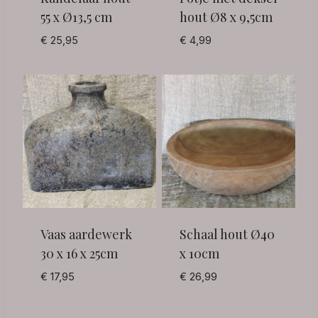
55 x Ø13,5 cm
hout Ø8 x 9,5cm
€
25,95
€
4,99
Vaas aardewerk
Schaal hout Ø40
30 x 16 x 25cm
x 10cm
€
17,95
€
26,99