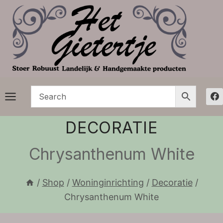
Doorgaan
naar
inhoud
DECORATIE
Chrysanthenum White
/
Shop
/
Woninginrichting
/
Decoratie
/
Chrysanthenum White