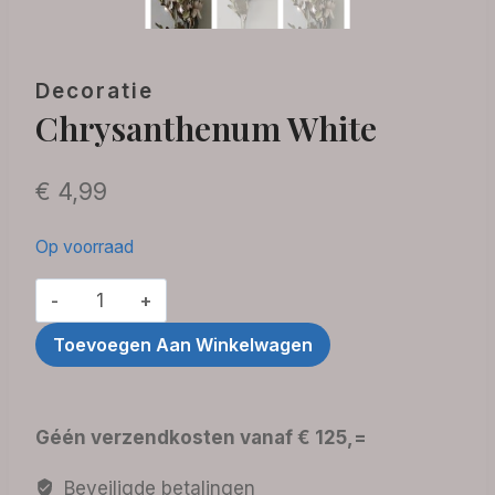
Decoratie
Chrysanthenum White
€
4,99
Op voorraad
Chrysanthenum
White
Toevoegen Aan Winkelwagen
aantal
Géén verzendkosten vanaf € 125,=
Beveiligde betalingen