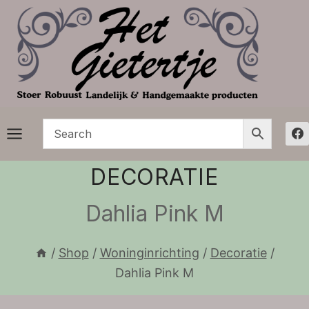
Doorgaan
naar
inhoud
DECORATIE
Dahlia Pink M
/
Shop
/
Woninginrichting
/
Decoratie
/
Dahlia Pink M