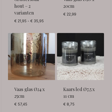
hout – 2
20cm
varianten
€
22,99
Prijsklasse:
€
21,95
-
€
35,95
€ 21,95
tot
€ 35,95
Vaas glas Ø24 x
Kaars led Ø7,5 x
25cm
11 cm
€
57,45
€
8,75