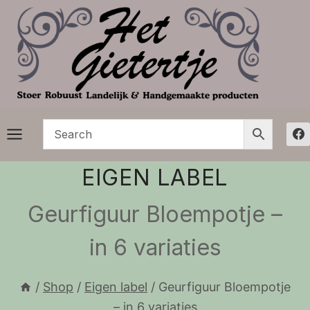
Doorgaan
naar
inhoud
EIGEN LABEL
Geurfiguur Bloempotje –
in 6 variaties
/
Shop
/
Eigen label
/
Geurfiguur Bloempotje
– in 6 variaties