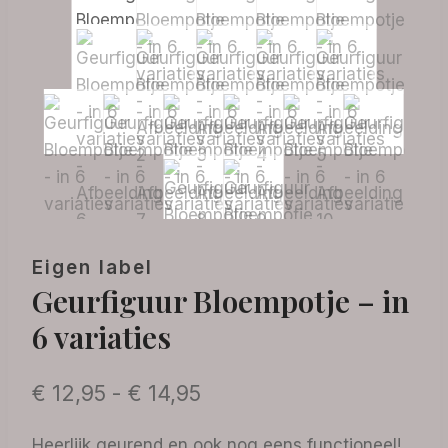
Eigen label
Geurfiguur Bloempotje – in
6 variaties
Prijsklasse:
€
12,95
-
€
14,95
€ 12,95
Heerlijk geurend en ook nog eens functioneel!