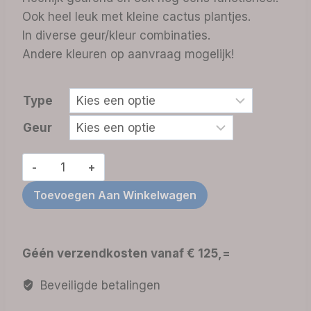
tot
Ook heel leuk met kleine cactus plantjes.
€ 14,95
In diverse geur/kleur combinaties.
Andere kleuren op aanvraag mogelijk!
Type
Geur
Geurfiguur
Bloempotje
Toevoegen Aan Winkelwagen
-
in
6
Géén verzendkosten vanaf € 125,=
variaties
aantal
Beveiligde betalingen