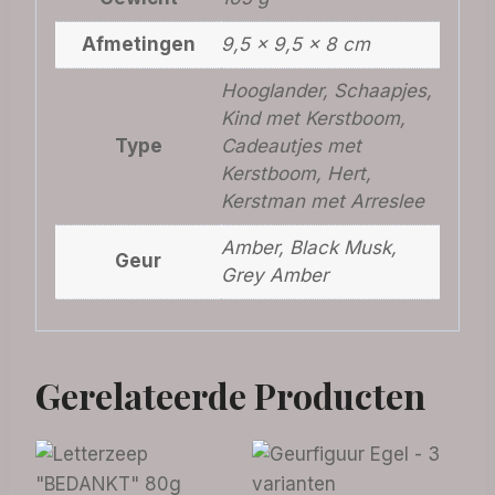
Afmetingen
9,5 × 9,5 × 8 cm
Hooglander, Schaapjes,
Kind met Kerstboom,
Type
Cadeautjes met
Kerstboom, Hert,
Kerstman met Arreslee
Amber, Black Musk,
Geur
Grey Amber
Gerelateerde Producten