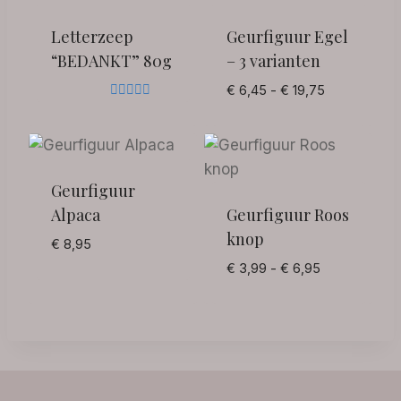
Letterzeep
Geurfiguur Egel
“BEDANKT” 80g
– 3 varianten
Prijsklasse:
€
6,45
-
€
19,75
€ 6,45
Gewaardeerd
5.00
tot
uit 5
€ 19,75
Geurfiguur
Alpaca
Geurfiguur Roos
knop
€
8,95
Prijsklasse:
€
3,99
-
€
6,95
€ 3,99
tot
€ 6,95