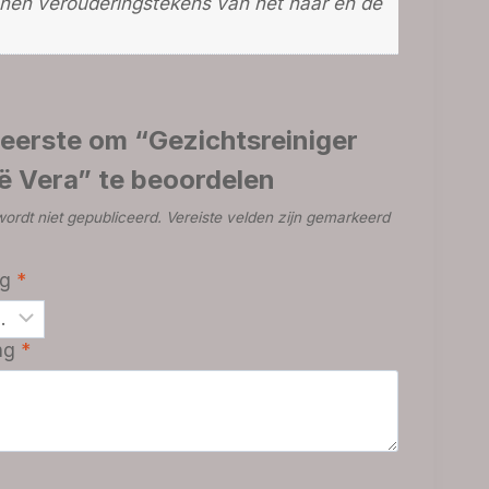
unnen verouderingstekens van het haar en de
eerste om “Gezichtsreiniger
oë Vera” te beoordelen
ordt niet gepubliceerd.
Vereiste velden zijn gemarkeerd
ng
*
ing
*