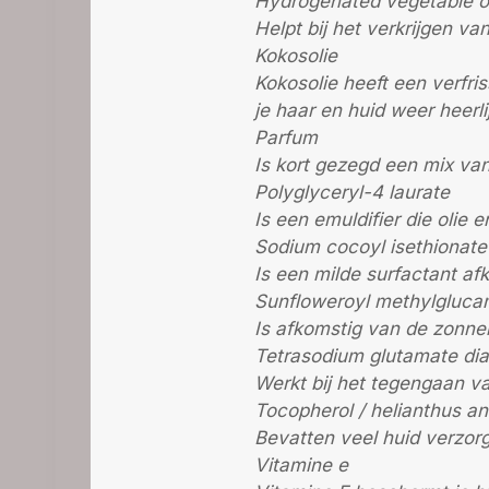
Hydrogenated vegetable oi
Helpt bij het verkrijgen va
Kokosolie
Kokosolie heeft een verfri
je haar en huid weer heerl
Parfum
Is kort gezegd een mix van
Polyglyceryl-4 laurate
Is een emuldifier die olie 
Sodium cocoyl isethionate
Is een milde surfactant afk
Sunfloweroyl methylgluca
Is afkomstig van de zonneb
Tetrasodium glutamate di
Werkt bij het tegengaan va
Tocopherol / helianthus an
Bevatten veel huid verzo
Vitamine e