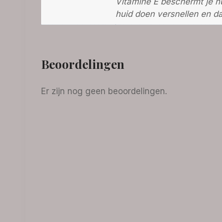
Vitamine E beschermt je h
huid doen versnellen en dat
Beoordelingen
Er zijn nog geen beoordelingen.