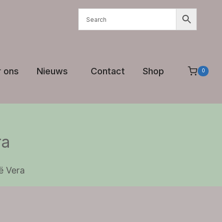
 ons
Nieuws
Contact
Shop
0
ra
ë Vera