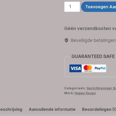
Gezichtsreiniger
Toevoegen Aa
Bar
-
Aloë
Géén verzendkosten va
Vera
aantal
Beveiligde betalingen
GUARANTEED SAFE
Categorieën:
Gezichtreiniger B
Merk:
Happy Soaps
eschrijving
Aanvullende informatie
Beoordelingen (