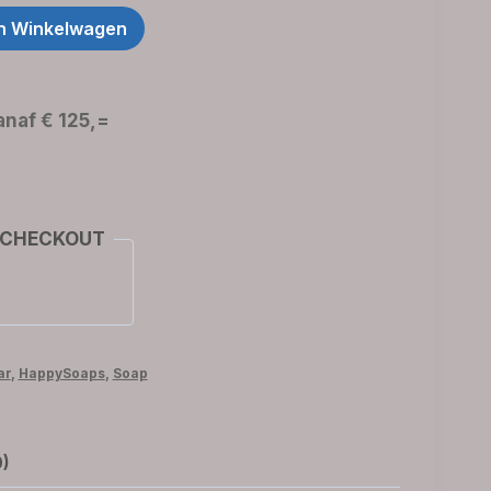
n Winkelwagen
naf € 125,=
 CHECKOUT
ar
,
HappySoaps
,
Soap
0)