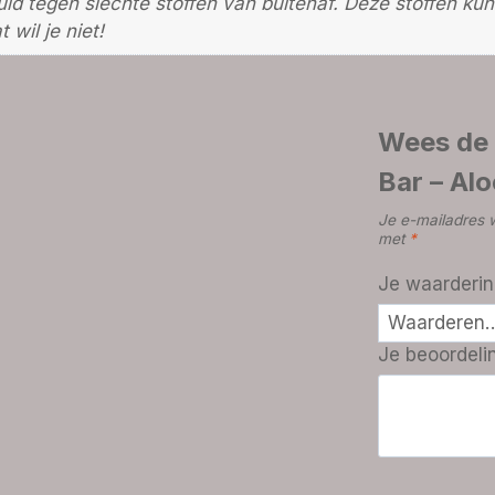
uid tegen slechte stoffen van buitenaf. Deze stoffen k
 wil je niet!
Wees de 
Bar – Al
Je e-mailadres w
met
*
Je waarderi
Je beoordel