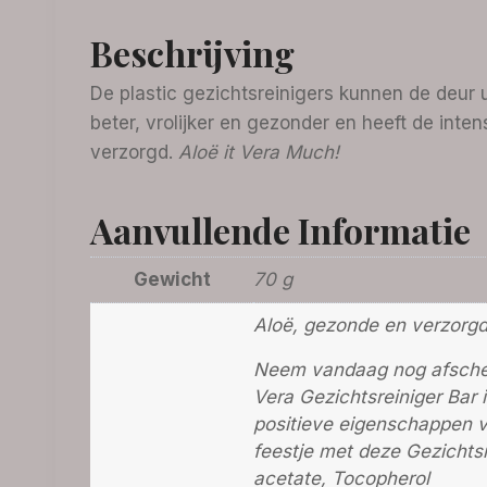
Beschrijving
De plastic gezichtsreinigers kunnen de deur ui
beter, vrolijker en gezonder en heeft de inten
verzorgd.
Aloë it Vera Much!
Aanvullende Informatie
Gewicht
70 g
Aloë, gezonde en verzorgd
Neem vandaag nog afscheid
Vera Gezichtsreiniger Bar 
positieve eigenschappen va
feestje met deze Gezichtsr
acetate, Tocopherol