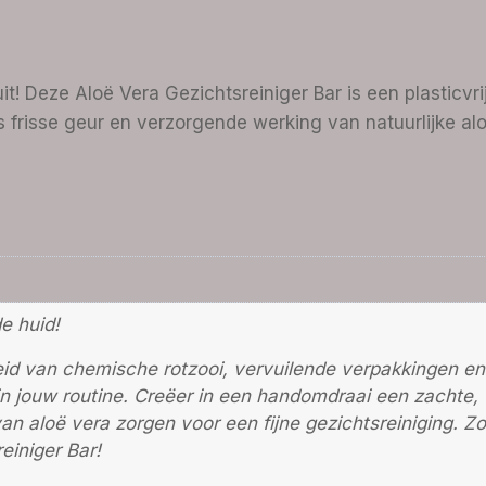
t! Deze Aloë Vera Gezichtsreiniger Bar is een plasticvrij 
s frisse geur en verzorgende werking van natuurlijke aloë
e huid!
 van chemische rotzooi, vervuilende verpakkingen en 
in jouw routine. Creëer in een handomdraai een zachte, 
n aloë vera zorgen voor een fijne gezichtsreiniging. Zo
einiger Bar!