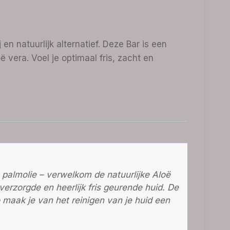
en natuurlijk alternatief. Deze Bar is een
 vera. Voel je optimaal fris, zacht en
palmolie – verwelkom de natuurlijke Aloë
verzorgde en heerlijk fris geurende huid. De
 maak je van het reinigen van je huid een