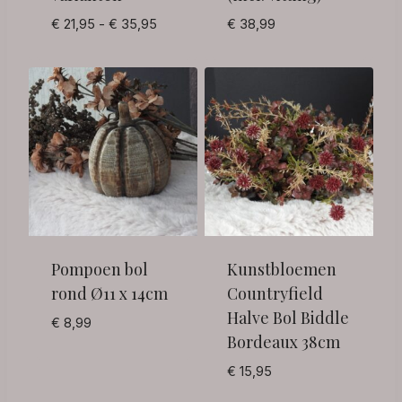
Prijsklasse:
€
21,95
-
€
35,95
€
38,99
€ 21,95
tot
€ 35,95
Pompoen bol
Kunstbloemen
rond Ø11 x 14cm
Countryfield
Halve Bol Biddle
€
8,99
Bordeaux 38cm
€
15,95