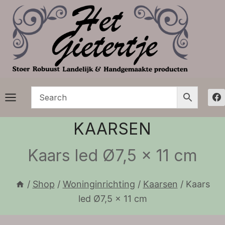
Doorgaan
naar
inhoud
KAARSEN
Kaars led Ø7,5 x 11 cm
/
Shop
/
Woninginrichting
/
Kaarsen
/
Kaars
led Ø7,5 x 11 cm