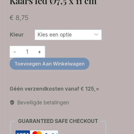
Kaars led Ø7,5 x 11 cm
€
8,75
Kleur
Kaars
led
Toevoegen Aan Winkelwagen
Ø7,5
x
11
Géén verzendkosten vanaf € 125,=
cm
aantal
Beveiligde betalingen
GUARANTEED SAFE CHECKOUT