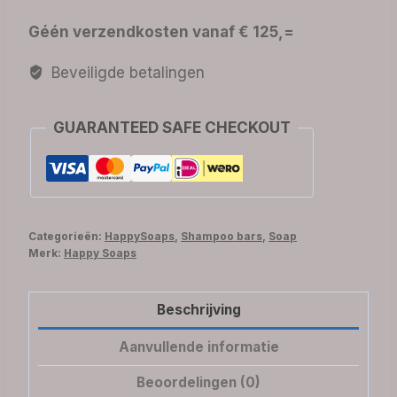
Lavender
Géén verzendkosten vanaf € 125,=
Rain
aantal
Beveiligde betalingen
GUARANTEED SAFE CHECKOUT
Categorieën:
HappySoaps
,
Shampoo bars
,
Soap
Merk:
Happy Soaps
Beschrijving
Aanvullende informatie
Beoordelingen (0)