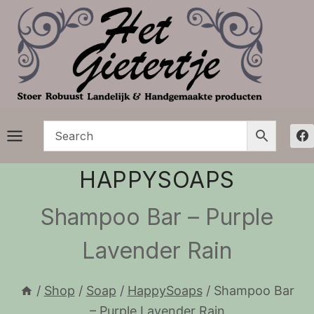
Doorgaan
naar
inhoud
HAPPYSOAPS
Shampoo Bar – Purple
Lavender Rain
/
Shop
/
Soap
/
HappySoaps
/
Shampoo Bar
– Purple Lavender Rain