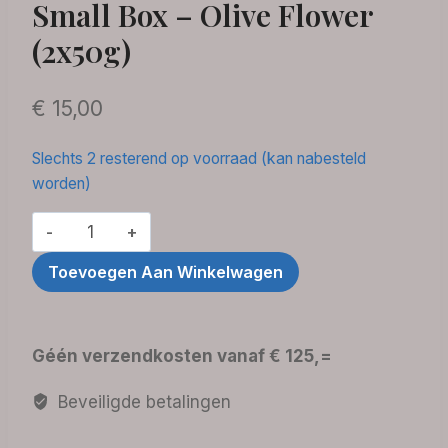
Small Box – Olive Flower
(2x50g)
€
15,00
Slechts 2 resterend op voorraad (kan nabesteld
worden)
Small
Box
Toevoegen Aan Winkelwagen
-
Olive
Flower
Géén verzendkosten vanaf € 125,=
(2x50g)
aantal
Beveiligde betalingen