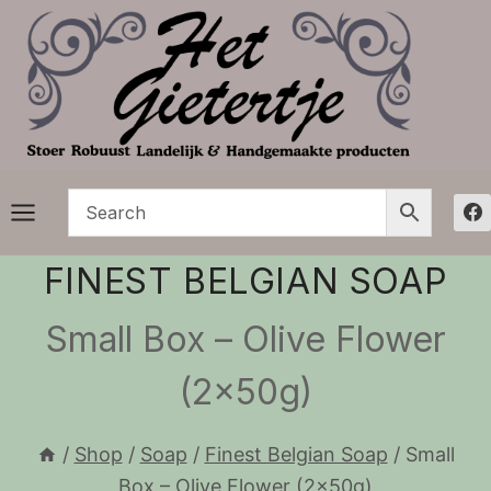
Doorgaan
naar
inhoud
FINEST BELGIAN SOAP
Small Box – Olive Flower
(2x50g)
/
Shop
/
Soap
/
Finest Belgian Soap
/
Small
Box – Olive Flower (2x50g)