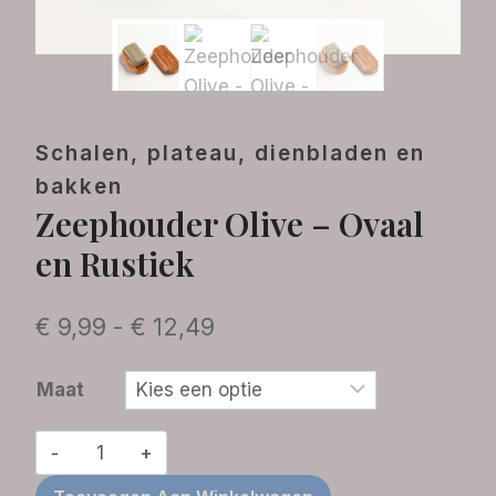
Schalen, plateau, dienbladen en
bakken
Zeephouder Olive – Ovaal
en Rustiek
Prijsklasse:
€
9,99
-
€
12,49
€ 9,99
Maat
tot
€ 12,49
Zeephouder
Olive