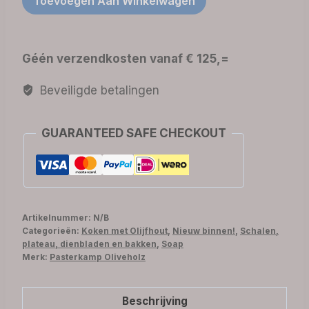
Toevoegen Aan Winkelwagen
-
Ovaal
en
Géén verzendkosten vanaf € 125,=
Rustiek
aantal
Beveiligde betalingen
GUARANTEED SAFE CHECKOUT
Artikelnummer:
N/B
Categorieën:
Koken met Olijfhout
,
Nieuw binnen!
,
Schalen,
plateau, dienbladen en bakken
,
Soap
Merk:
Pasterkamp Oliveholz
Beschrijving