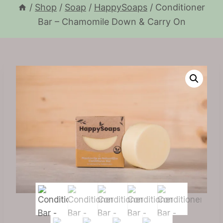
/
Shop
/
Soap
/
HappySoaps
/
Conditioner
Bar – Chamomile Down & Carry On