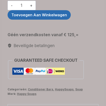
Conditioner
Bar
Toevoegen Aan Winkelwagen
-
Chamomile
Down
Géén verzendkosten vanaf € 125,=
&
Carry
Beveiligde betalingen
On
aantal
GUARANTEED SAFE CHECKOUT
Categorieën:
Conditioner Bars
,
HappySoaps
,
Soap
Merk:
Happy Soaps